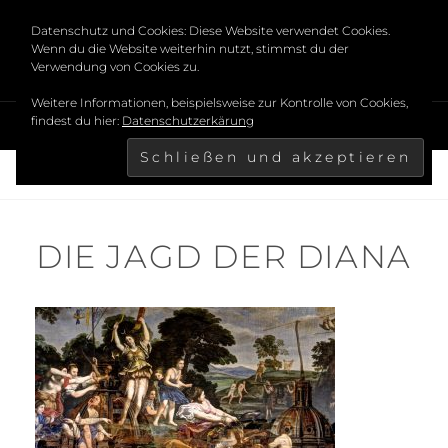
Skip
BARBARA HENNING
Datenschutz und Cookies: Diese Website verwendet Cookies.
to
Wenn du die Website weiterhin nutzt, stimmst du der
content
Verwendung von Cookies zu.
FOTOGRAFIE
Weitere Informationen, beispielsweise zur Kontrolle von Cookies,
findest du hier:
Datenschutzerkärung
MENU
HOME
DIE JAGD DER DIANA
DIE JAGD DER DIANA
DIE JAGD DER DIANA