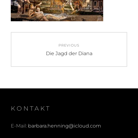
Beitragsnavigation
PREVIOUS
Previous
Die Jagd der Diana
post:
KONTAKT
E-Mail:
barbara.henning@icloud.com