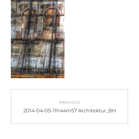
Beitragsnavigation
PREVIOUS
Previous
2014-04-05-11h44m57 Architektur_BH
post: